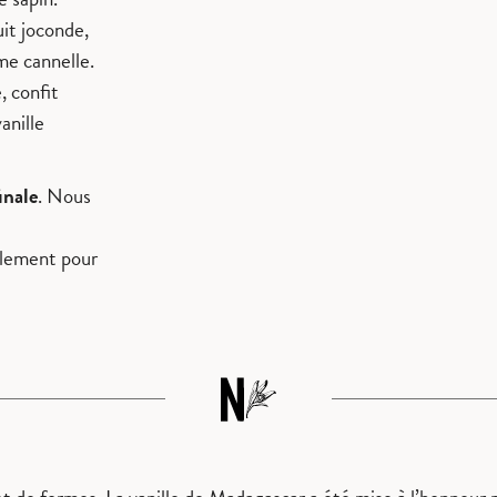
it joconde,
me cannelle.
, confit
anille
inale
. Nous
alement pour