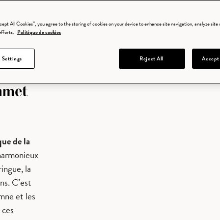
excellence. Les quatre derniers candidats, Adrien, Victoria, M
place en finale.
cept All Cookies”, you agree to the storing of cookies on your device to enhance site navigation, analyze site u
efforts.
Politique de cookies
 Settings
Reject All
Accept
mmet
que de la
 harmonieux
ingue, la
ons. C’est
omne et les
 ces