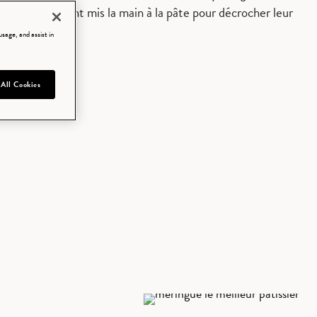
argot et Seb, ont mis la main à la pâte pour décrocher leur
sage, and assist in
 All Cookies