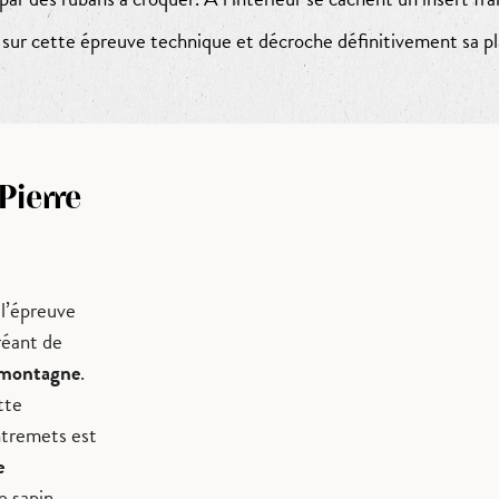
sur cette épreuve technique et décroche définitivement sa plac
Pierre
 l’épreuve
réant de
montagne
.
tte
ntremets est
e
e sapin.