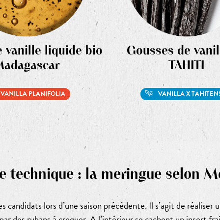
e vanille liquide bio
Gousses de vanil
adagascar
TAHITI
VANILLA PLANIFOLIA
VANILLA X TAHITEN
e technique : la meringue selon M
 candidats lors d’une saison précédente. Il s’agit de réaliser 
r des rubans à croquer. A l’intérieur se cachent un insert frai