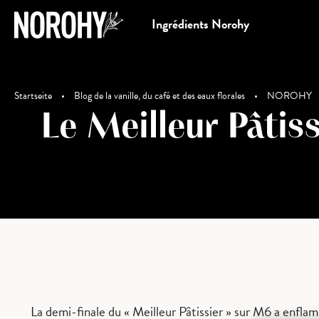
Ingrédients Norohy
Startseite
•
Blog de la vanille, du café et des eaux florales
•
NOROHY
Le Meilleur Pâtis
La demi-finale du « Meilleur Pâtissier » sur M6 a enflam