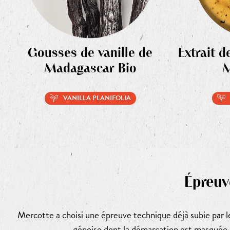
Gousses de vanille de
Extrait d
Madagascar Bio
M
VANILLA PLANIFOLIA
Épreuv
Mercotte a choisi une épreuve technique déjà subie par les
génoise dont la démarcation est masquée pa