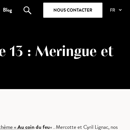
Blog
NOUS CONTACTER
FR
e 13 : Meringue et
e thème «
Au coin du feu
« . Mercotte et Cyril Lignac, nos