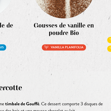
le de
Gousses de vanille en
poudre Bio
SIS
VANILLA PLANIFOLIA
ercotte
une
timbale de Gouffé
. Ce dessert comporte 3 disques de
se des bois et une mousse chocolat au lait.