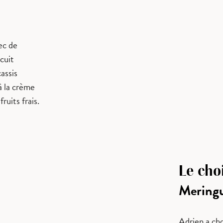
ec de
cuit
assis
à la crème
ruits frais.
Le cho
Mering
Adrien a cho