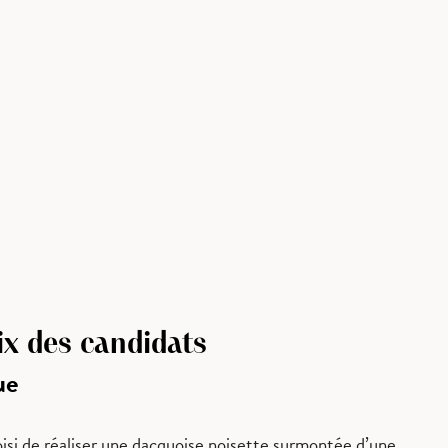
ix des candidats
ue
isi de réaliser une dacquoise noisette surmontée d’une