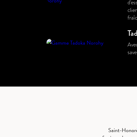
d'es
clie
fraî
Ta
Avec
save
s
Saint-Honoré,