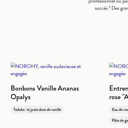
professionnel ou par
succès ! Des gra
Bonbons Vanille Ananas
Entrem
Opalys
rose "A
Tadoka : la juste dose de vanille
Eau de ros
Pâte de go