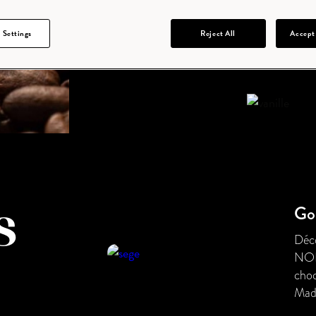
et e
 Settings
Reject All
Accept
Gou
s
Déco
NORO
choc
Mada