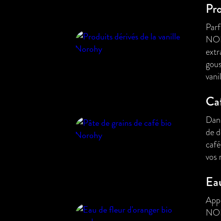
Pro
Parf
NOR
extr
gous
vanil
Ca
Dan
de d
café
vos 
Eau
Appo
NORO