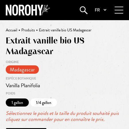
FR
•
•
Accueil
Produits
Extrait vanille bio US Madagascar
Extrait vanille bio US
Madagascar
ORIGINE
Madagascar
ESPÈCE BOTANIQUE
Vanilla Planifolia
POIDS
1 gallon
1/4 gallon
Sélectionnez le poids et la taille du produit souhaité puis
cliquez sur commander pour en connaître le prix.