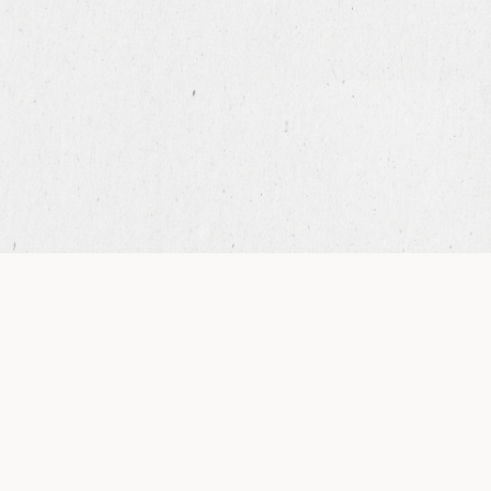
BEURRE D’AGRUMES
1
Ingrédients
Beurre demi-sel
100 g
Orange jaune bio
1
Citrons jaunes bio
2