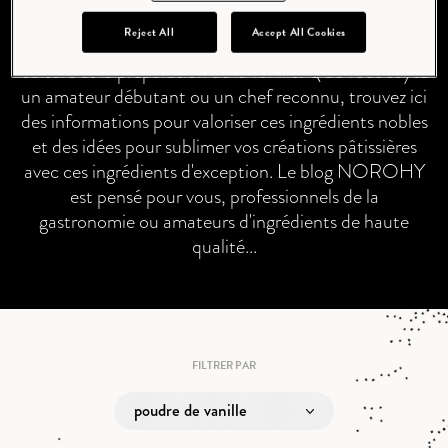
vanille aux eaux florales. Découvrez les infusions à
Reject All
Accept All Cookies
chaud et à froid comme des informations sur la
culture et la préparation de la vanille. Que vous soyez
un amateur débutant ou un chef reconnu, trouvez ici
des informations pour valoriser ces ingrédients nobles
et des idées pour sublimer vos créations pâtissières
avec ces ingrédients d'exception. Le blog NOROHY
est pensé pour vous, professionnels de la
gastronomie ou amateurs d'ingrédients de haute
qualité...
FILTRER PAR
poudre de vanille