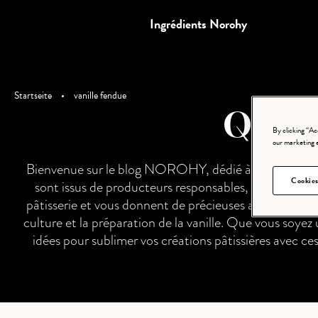
Ingrédients Norohy
Startseite
•
vanille fendue
Qu'est
By clicking “Ac
our marketing 
Bienvenue sur le blog NOROHY, dédié à la vanille audaci
Cookies
sont issus de producteurs responsables, et la plupart
pâtisserie et vous donnent de précieuses astuces sur l’
culture et la préparation de la vanille. Que vous soye
idées pour sublimer vos créations pâtissières avec 