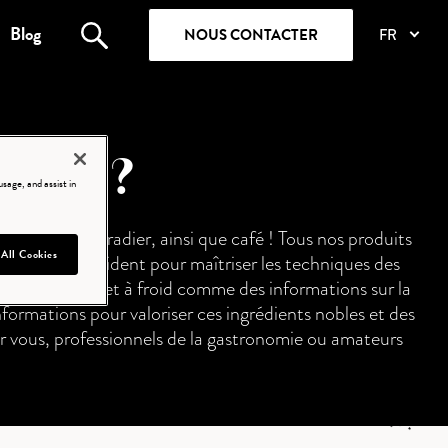
Blog
NOUS CONTACTER
FR
endue ?
sage, and assist in
e rose et bigaradier, ainsi que café ! Tous nos produits
 All Cookies
 Norohy vous guident pour maîtriser les techniques des
fusions à chaud et à froid comme des informations sur la
formations pour valoriser ces ingrédients nobles et des
r vous, professionnels de la gastronomie ou amateurs