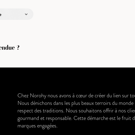
e
fendue ?
Chez Norohy nous avons à cœur de créer du lien sur tout
Nous dénichons dans les plus beaux terroirs du monde de
respect des traditions. Nous souhaitons offrir à nos clien
gourmand et responsable. Cette démarche est le fruit d'
marques engagées.