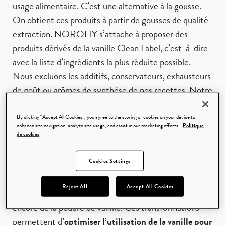
usage alimentaire. C’est une alternative à la gousse.
On obtient ces produits à partir de gousses de qualité
extraction. NOROHY s’attache à proposer des
produits dérivés de la vanille Clean Label, c’est-à-dire
avec la liste d’ingrédients la plus réduite possible.
Nous excluons les additifs, conservateurs, exhausteurs
de goût ou arômes de synthèse de nos recettes. Notre
objectif reste de vous offrir la complexité aromatique
de gousse, au plus près du produit brut. Mais nous
By clicking “Accept All Cookies”, you agree to the storing of cookies on your device to
enhance site navigation, analyze site usage, and assist in our marketing efforts.
Politique
veillons à ce que nos produits dérivés parfument
de cookies
instantanément vos préparations et soient toujours
faciles à doser et incorporer.
Cookies Settings
Ces produits se présentent sous diverses formes.
Reject All
Accept All Cookies
NOROHY propose ainsi des extraits, des pâtes ou
encore de la poudre de vanille. Ces transformations
permettent d’
optimiser l’utilisation de la vanille pour