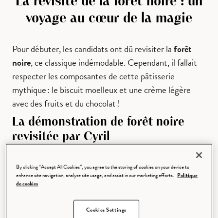
La revisite de la forêt noire : un
voyage au cœur de la magie
Pour débuter, les candidats ont dû revisiter la
forêt
noire
, ce classique indémodable. Cependant, il fallait
respecter les composantes de cette pâtisserie
mythique : le biscuit moelleux et une crème légère
avec des fruits et du chocolat !
La démonstration de forêt noire
revisitée par Cyril
Pour cette revisite, Cyril Lignac a opté pour un
croustillant praliné… Son biscuit au chocolat est réalisé
By clicking “Accept All Cookies”, you agree to the storing of cookies on your device to
enhance site navigation, analyze site usage, and assist in our marketing efforts.
Politique
sans farine pour plus de moelleux. Enfin, un crémeux
de cookies
chocolat et un confit de cerises complètent
l’entremets. L’ensemble est couvert d’une mousse au
Cookies Settings