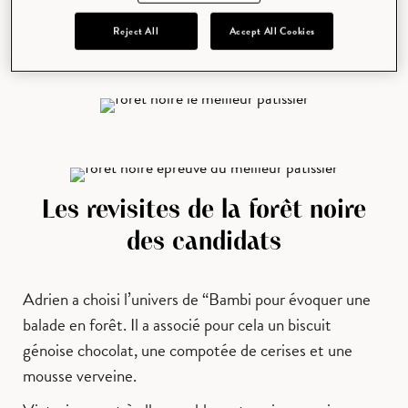
chocolat et d’une crème
Chantilly à la vanille
Reject All
Accept All Cookies
NOROHY. Le tout est parsemé de copeaux de
chocolat sous forme d’une bûche.
Les revisites de la forêt noire
des candidats
Adrien a choisi l’univers de “Bambi pour évoquer une
balade en forêt. Il a associé pour cela un biscuit
génoise chocolat, une compotée de cerises et une
mousse verveine.