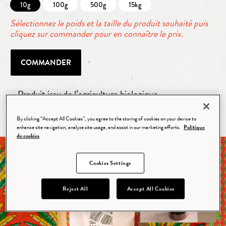
10g
100g
500g
15kg
Sélectionnez le poids et la taille du produit souhaité puis
cliquez sur commander pour en connaître le prix.
COMMANDER
Produit issu de l’agriculture biologique
Certifié Bio
By clicking “Accept All Cookies”, you agree to the storing of cookies on your device to
enhance site navigation, analyze site usage, and assist in our marketing efforts.
Politique
de cookies
Cookies Settings
Reject All
Accept All Cookies