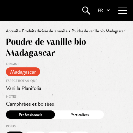
FR
•
•
Accueil
Produits dérivés de la vanille
Poudre de vanille bio Madagascar
Poudre de vanille bio
Madagascar
ORIGINE
Madagascar
ESPÈCE BOTANIQUE
Vanilla Planifolia
NOTES
Camphrées et boisées
Professionnels
Particuliers
POIDS