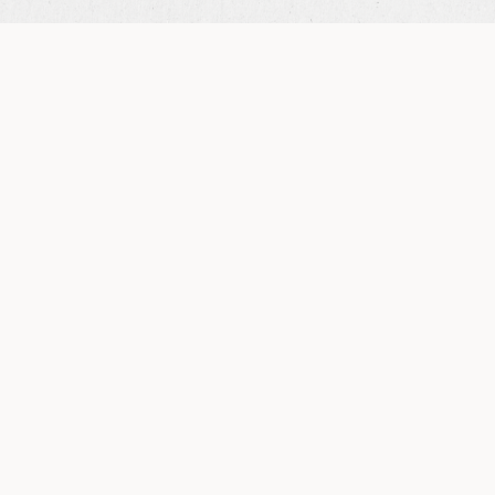
BISCUIT CHOCOLAT
1
Ingrédients
Blancs d’oeufs
317 g
Sucre semoule
305 g
Jaune d'oeufs
317 g
Beurre
70 g
Farine T55
66 g
Poudre de cacao
63 g
Fécule de pomme de terre
63 g
Préparation