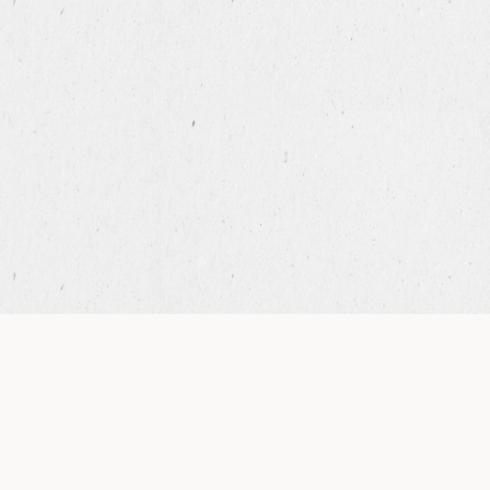
SABLÉ PRESSÉ WAINA VANILLE
1
Ingrédients
Pâte sablée Amande Essentiels
140 g