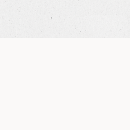
MERINGUE FRANÇAISE
1
Ingrédients
Blancs d’oeufs
645 g
Sucre semoule
600 g
Sucre glace
600 g
vanille madagascar norohy
8 g
Préparation