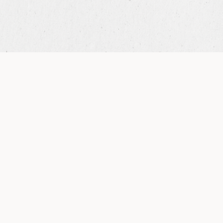
Nougat fumé marbré
1
Ingrédients
Eau minérale
185 g
Sucre semoule
545 g
Glucose DE35/40
110 g
Miel
270 g
Blancs d'œufs
120 g
Blancs d'œufs secs Albuwhip SOSA
5 g