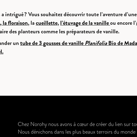
a intrigué ? Vous souhaitez découvrir toute l’aventure d’une 
, la floraison
, la
cueillette
,
l’étuvage de la vanille
ou encore l’
-faire des planteurs comme les préparateurs de vanille.
mander un
tube de 3 gousses de vanille
Planifolia
Bio de Madag
l.
Chez Norohy nous avons à cœur de créer du lien sur tout
Nous dénichons dans les plus beaux terroirs du monde de