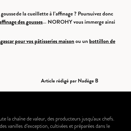
gousse de la cueillette à l’affinage ? Poursuivez donc
affinage des gousses
… NOROHY vous immerge ainsi
ascar pour vos pâtisseries maison
ou un
bottillon de
Article rédigé par Nadège B
e la chaîne de valeur, des producteurs jusqu’aux chefs.
s vanilles d’exception, cultivées et préparées dans le