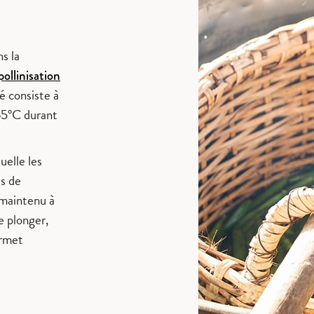
s la
pollinisation
é consiste à
 65°C durant
uelle les
is de
 maintenu à
e plonger,
ermet